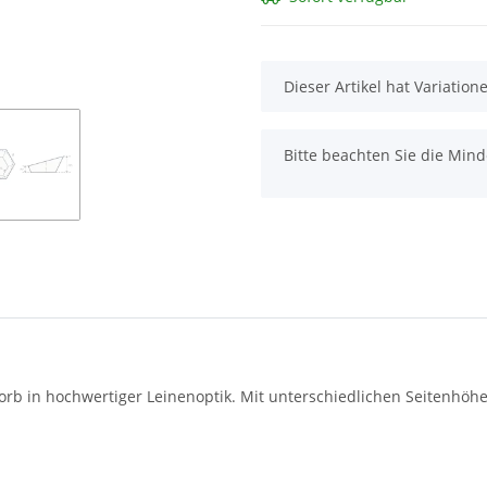
x
Dieser Artikel hat Variatio
x
Bitte beachten Sie die Min
orb in hochwertiger Leinenoptik. Mit unterschiedlichen Seitenhöh