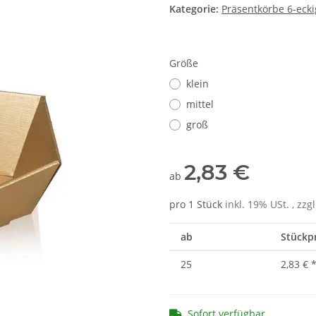
Kategorie:
Präsentkörbe 6-ecki
Größe
klein
mittel
groß
2,83 €
ab
pro 1 Stück
inkl. 19% USt. , zzg
ab
Stückpr
25
2,83 €
Sofort verfügbar