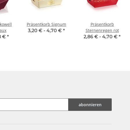
kowell
Präsentkorb Signum
Präsentkorb
aux
Sternenregen rot
3,20 € -
4,70 €
*
8 €
*
2,86 € -
4,70 €
*
abonnieren