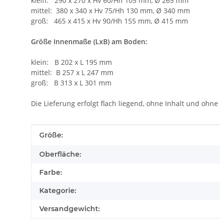
klein: 290 x 270 x Hv 60/Hh 105 mm, Ø 265 mm
mittel: 380 x 340 x Hv 75/Hh 130 mm, Ø 340 mm
groß: 465 x 415 x Hv 90/Hh 155 mm, Ø 415 mm
Größe Innenmaße (LxB) am Boden:
klein: B 202 x L 195 mm
mittel: B 257 x L 247 mm
groß: B 313 x L 301 mm
Die Lieferung erfolgt flach liegend, ohne Inhalt und ohne
Produkteigenschaft
Wert
Größe:
Oberfläche:
Farbe:
Kategorie:
Versandgewicht: