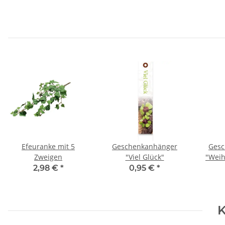
Efeuranke mit 5
Geschenkanhänger
Gesc
Zweigen
"Viel Glück"
"Weih
2,98 €
*
0,95 €
*
K