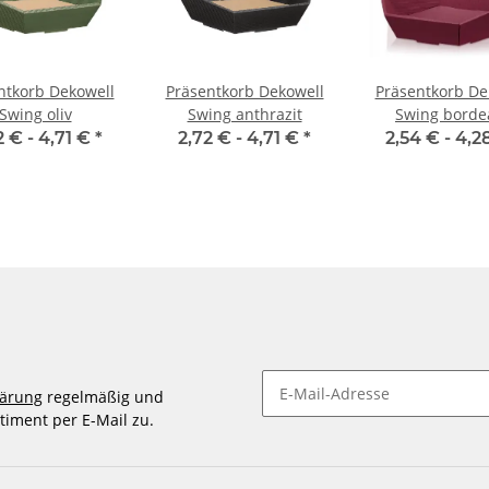
ntkorb Dekowell
Präsentkorb Dekowell
Präsentkorb De
Swing oliv
Swing anthrazit
Swing borde
2 € -
4,71 €
*
2,72 € -
4,71 €
*
2,54 € -
4,2
lärung
regelmäßig und
timent per E-Mail zu.
Newsletter abonnieren