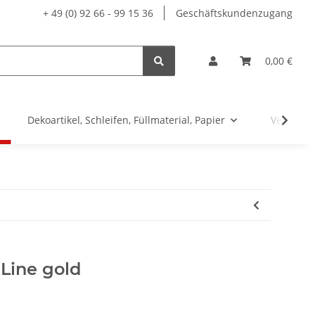
+ 49 (0) 92 66 - 99 15 36
Geschäftskundenzugang
0,00 €
Dekoartikel, Schleifen, Füllmaterial, Papier
Versand
Line gold