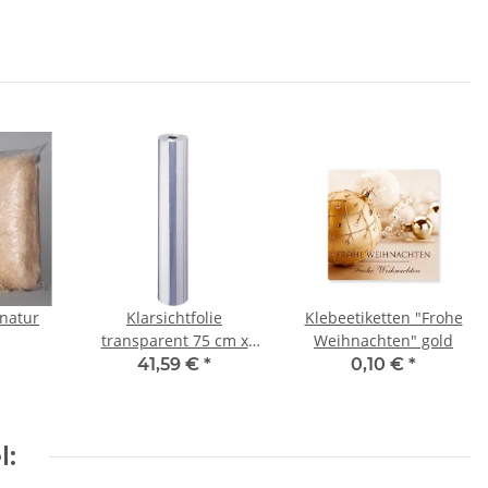
 natur
Klarsichtfolie
Klebeetiketten "Frohe
transparent 75 cm x
Weihnachten" gold
200 m
41,59 €
*
0,10 €
*
l: