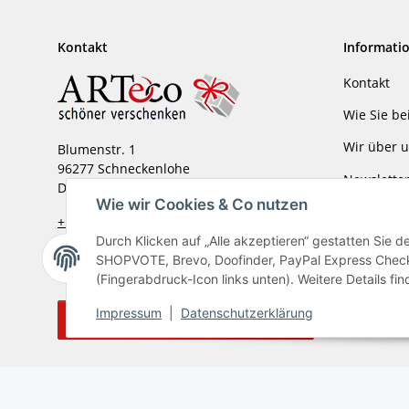
Kontakt
Informati
Kontakt
Wie Sie be
Wir über 
Blumenstr. 1
96277 Schneckenlohe
Newslette
Deutschland
Wie wir Cookies & Co nutzen
Verpackun
+ 49 (0) 92 66 - 99 15 36
info@arteco-online.de
Durch Klicken auf „Alle akzeptieren“ gestatten Sie 
Impressu
SHOPVOTE, Brevo, Doofinder, PayPal Express Checko
(Fingerabdruck-Icon links unten). Weitere Details fi
Impressum
|
Datenschutzerklärung
Vertrag widerrufen