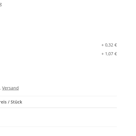
g
+ 0,32 €
+ 1,07 €
l.
Versand
eis / Stück
*