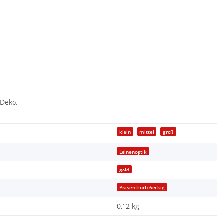
 Deko.
klein
mittel
groß
Leinenoptik
gold
Präsentkorb 6eckig
0,12 kg