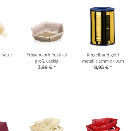
g natur
Präsentkorb Rustikal
Ringelband gold
groß, 6eckig
metallic 5mm x 400m
*
3,99 €
*
8,95 €
*