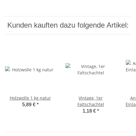
Kunden kauften dazu folgende Artikel:
Holzwolle 1 kg natur
Vintage, 1er
An
Faltschachtel
Einla
5,89 €
*
Wei
1,18 €
*