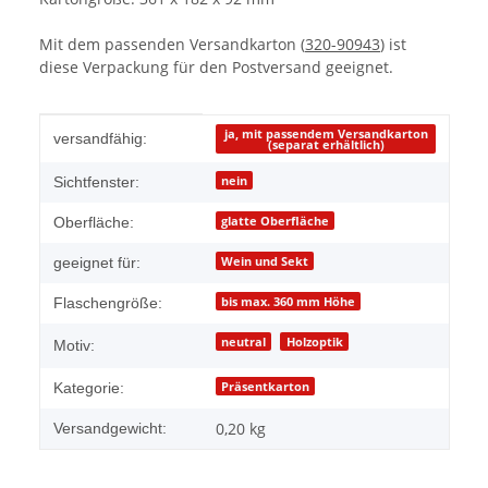
Mit dem passenden Versandkarton (
320-90943
) ist
diese Verpackung für den Postversand geeignet.
Produkteigenschaft
Wert
ja, mit passendem Versandkarton
versandfähig:
(separat erhältlich)
nein
Sichtfenster:
glatte Oberfläche
Oberfläche:
Wein und Sekt
geeignet für:
bis max. 360 mm Höhe
Flaschengröße:
neutral
Holzoptik
Motiv:
Präsentkarton
Kategorie:
0,20 kg
Versandgewicht: