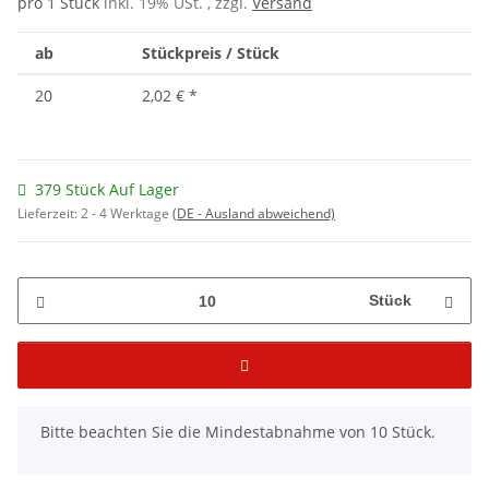
pro 1 Stück
inkl. 19% USt. , zzgl.
Versand
ab
Stückpreis / Stück
20
2,02 €
*
379 Stück Auf Lager
Lieferzeit:
2 - 4 Werktage
(DE - Ausland abweichend)
Stück
x
Bitte beachten Sie die Mindestabnahme von 10 Stück.