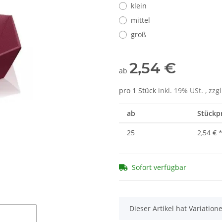
klein
mittel
groß
2,54 €
ab
pro 1 Stück
inkl. 19% USt. , zzg
ab
Stückpr
25
2,54 €
Sofort verfügbar
x
Dieser Artikel hat Variatio