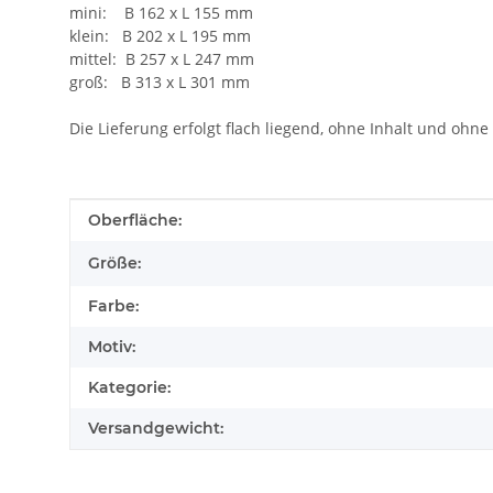
mini: B 162 x L 155 mm
klein: B 202 x L 195 mm
mittel: B 257 x L 247 mm
groß: B 313 x L 301 mm
Die Lieferung erfolgt flach liegend, ohne Inhalt und ohne
Produkteigenschaft
Wert
Oberfläche:
Größe:
Farbe:
Motiv:
Kategorie:
Versandgewicht: