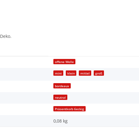
 Deko.
offene Welle
mini
klein
mittel
groß
bordeaux
neutral
Präsentkorb 6eckig
0,08 kg