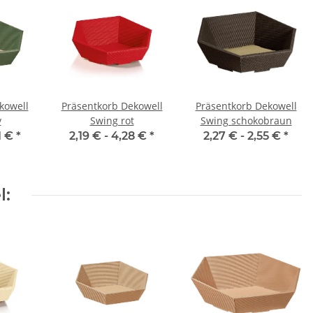
kowell
Präsentkorb Dekowell
Präsentkorb Dekowell
v
Swing rot
Swing schokobraun
1 €
*
2,19 € -
4,28 €
*
2,27 € -
2,55 €
*
l: