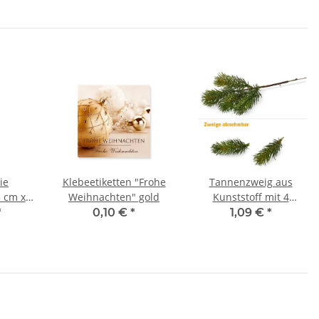
ie
Klebeetiketten "Frohe
Tannenzweig aus
 cm x
Weihnachten" gold
Kunststoff mit 4
Spitzen, grün
*
0,10 €
*
1,09 €
*