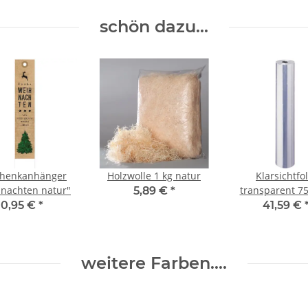
schön dazu...
henkanhänger
Holzwolle 1 kg natur
Klarsichtfol
nachten natur"
transparent 75
5,89 €
*
200 m
0,95 €
*
41,59 €
weitere Farben....