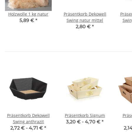
Holzwolle 1 kg natur
Präsentkorb Dekowell
Präse
Swing natur mittel
Swin
5,89 €
*
2,80 €
*
Präsentkorb Dekowell
Präsentkorb Signum
Präs
Swing anthrazit
3,20 € -
4,70 €
*
2,72 € -
4,71 €
*
2,1