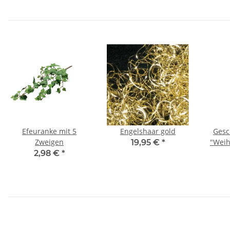
Efeuranke mit 5
Engelshaar gold
Gesc
Zweigen
"Weih
19,95 €
*
2,98 €
*