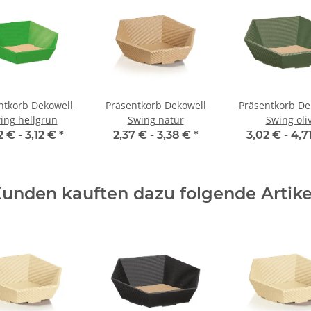
ntkorb Dekowell
Präsentkorb Dekowell
Präsentkorb De
ing hellgrün
Swing natur
Swing oli
2 € -
3,12 €
*
2,37 € -
3,38 €
*
3,02 € -
4,7
unden kauften dazu folgende Artike