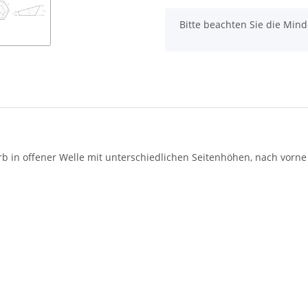
x
Bitte beachten Sie die Min
rb in offener Welle mit unterschiedlichen Seitenhöhen, nach vorn