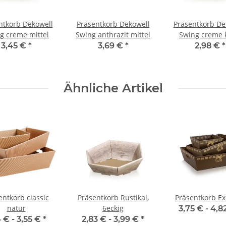
ntkorb Dekowell
Präsentkorb Dekowell
Präsentkorb De
g creme mittel
Swing anthrazit mittel
Swing creme 
3,45 €
*
3,69 €
*
2,98 €
*
Ähnliche Artikel
entkorb classic
Präsentkorb Rustikal,
Präsentkorb Ex
natur
6eckig
3,75 € -
4,8
4 € -
3,55 €
*
2,83 € -
3,99 €
*