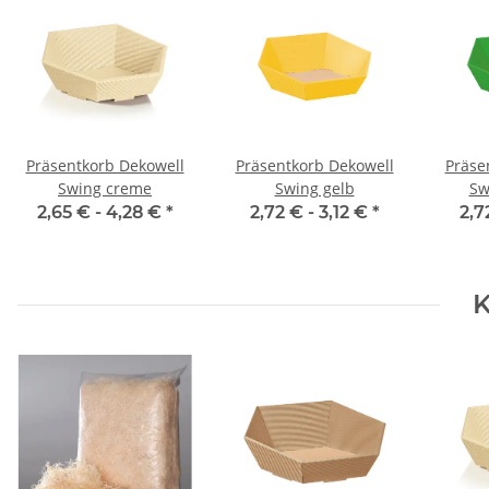
Präsentkorb Dekowell
Präsentkorb Dekowell
Präse
Swing creme
Swing gelb
Sw
2,65 € -
4,28 €
*
2,72 € -
3,12 €
*
2,7
K