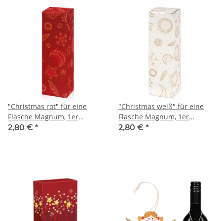
"Christmas rot" für eine
"Christmas weiß" für eine
Flasche Magnum, 1er
Flasche Magnum, 1er
Faltschachtel
Faltschachtel
2,80 €
*
2,80 €
*