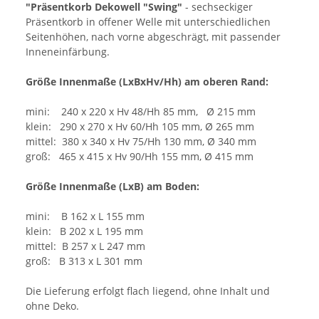
"Präsentkorb Dekowell "Swing"
- sechseckiger
Präsentkorb in offener Welle mit unterschiedlichen
Seitenhöhen, nach vorne abgeschrägt, mit passender
Inneneinfärbung.
Größe
Innenmaße (LxBxHv/Hh) am oberen Rand:
mini: 240 x 220 x Hv 48/Hh 85 mm, Ø 215 mm
klein: 290 x 270 x Hv 60/Hh 105 mm, Ø 265 mm
mittel: 380 x 340 x Hv 75/Hh 130 mm, Ø 340 mm
groß: 465 x 415 x Hv 90/Hh 155 mm, Ø 415 mm
Größe Innenmaße (LxB) am Boden:
mini: B 162 x L 155 mm
klein: B 202 x L 195 mm
mittel: B 257 x L 247 mm
groß: B 313 x L 301 mm
Die Lieferung erfolgt flach liegend, ohne Inhalt und
ohne Deko.