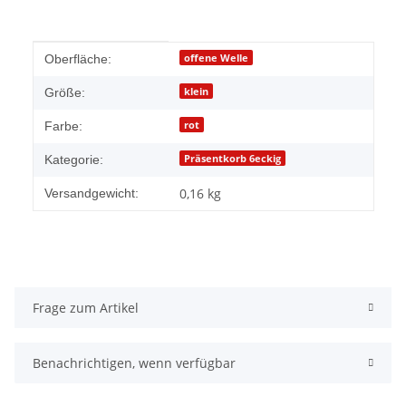
Produkteigenschaft
Wert
offene Welle
Oberfläche:
klein
Größe:
rot
Farbe:
Präsentkorb 6eckig
Kategorie:
0,16 kg
Versandgewicht:
Frage zum Artikel
Benachrichtigen, wenn verfügbar