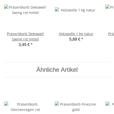
Präsentkorb Dekowell
Holzwolle 1 kg natur
Prä
Swing rot mittel
5,89 €
*
3,45 €
*
Ähnliche Artikel