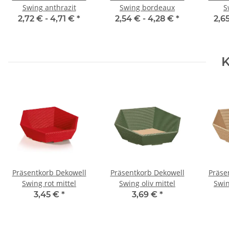
Swing anthrazit
Swing bordeaux
S
2,72 € -
4,71 €
*
2,54 € -
4,28 €
*
2,6
K
Präsentkorb Dekowell
Präsentkorb Dekowell
Präse
Swing rot mittel
Swing oliv mittel
Swin
3,45 €
*
3,69 €
*