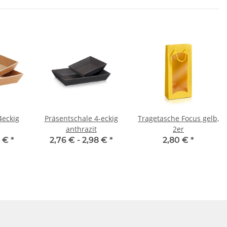
4eckig
Präsentschale 4-eckig
Tragetasche Focus gelb,
anthrazit
2er
5 €
*
2,76 € -
2,98 €
*
2,80 €
*