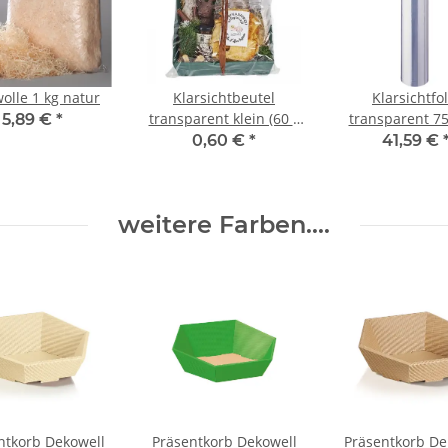
olle 1 kg natur
Klarsichtbeutel
Klarsichtfol
transparent klein (60 x
transparent 75
5,89 €
*
45 cm)
200 m
0,60 €
*
41,59 €
weitere Farben....
ntkorb Dekowell
Präsentkorb Dekowell
Präsentkorb De