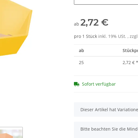
2,72 €
ab
pro 1 Stück
inkl. 19% USt. , zzg
ab
Stückpr
25
2,72 €
Sofort verfügbar
x
Dieser Artikel hat Variatio
x
Bitte beachten Sie die Min