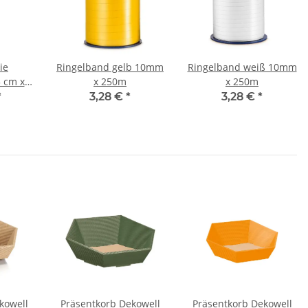
ie
Ringelband gelb 10mm
Ringelband weiß 10mm
 cm x
x 250m
x 250m
*
3,28 €
*
3,28 €
*
kowell
Präsentkorb Dekowell
Präsentkorb Dekowell