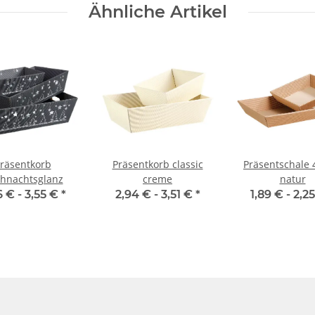
Ähnliche Artikel
räsentkorb
Präsentkorb classic
Präsentschale 
hnachtsglanz
creme
natur
6 € -
3,55 €
*
2,94 € -
3,51 €
*
1,89 € -
2,2