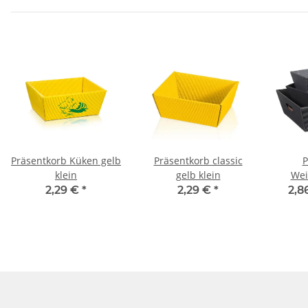
Präsentkorb Küken gelb
Präsentkorb classic
P
klein
gelb klein
Wei
2,29 €
*
2,29 €
*
2,8