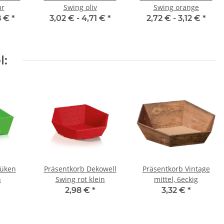
ur
Swing oliv
Swing orange
8 €
*
3,02 € -
4,71 €
*
2,72 € -
3,12 €
*
l:
Küken
Präsentkorb Dekowell
Präsentkorb Vintage
n
Swing rot klein
mittel, 6eckig
2,98 €
*
3,32 €
*