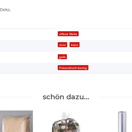
 Deko.
offene Welle
mini
klein
gelb
Präsentkorb 6eckig
schön dazu...