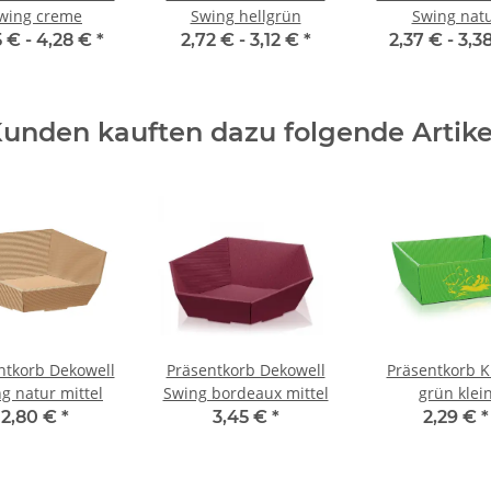
wing creme
Swing hellgrün
Swing nat
5 € -
4,28 €
*
2,72 € -
3,12 €
*
2,37 € -
3,3
unden kauften dazu folgende Artike
ntkorb Dekowell
Präsentkorb Dekowell
Präsentkorb 
g natur mittel
Swing bordeaux mittel
grün klei
2,80 €
*
3,45 €
*
2,29 €
*