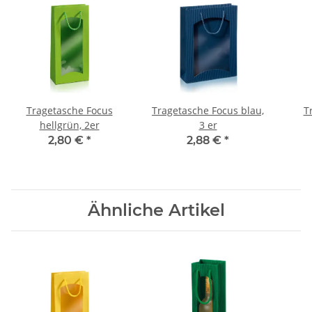
Tragetasche Focus
Tragetasche Focus blau,
T
hellgrün, 2er
3 er
2,80 €
*
2,88 €
*
Ähnliche Artikel