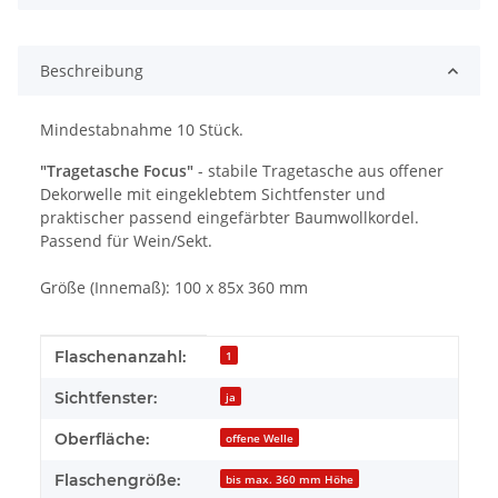
Beschreibung
Mindestabnahme 10 Stück.
"Tragetasche Focus"
- stabile Tragetasche aus offener
Dekorwelle mit eingeklebtem Sichtfenster und
praktischer passend eingefärbter Baumwollkordel.
Passend für Wein/Sekt.
Größe (Innemaß): 100 x 85x 360 mm
Produkteigenschaft
Wert
Flaschenanzahl:
1
Sichtfenster:
ja
Oberfläche:
offene Welle
Flaschengröße:
bis max. 360 mm Höhe