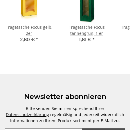
Tragetasche Focus gelb,
Tragetasche Focus
Trag
2er
tannengrün, 1 er
2,80 €
*
1,81 €
*
Newsletter abonnieren
Bitte senden Sie mir entsprechend Ihrer
Datenschutzerklärung
regelmäßig und jederzeit widerruflich
Informationen zu Ihrem Produktsortiment per E-Mail zu.