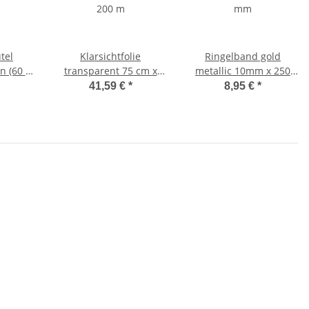
tel
Klarsichtfolie
Ringelband gold
n (60 x
transparent 75 cm x
metallic 10mm x 250
200 m
mm
41,59 €
*
8,95 €
*