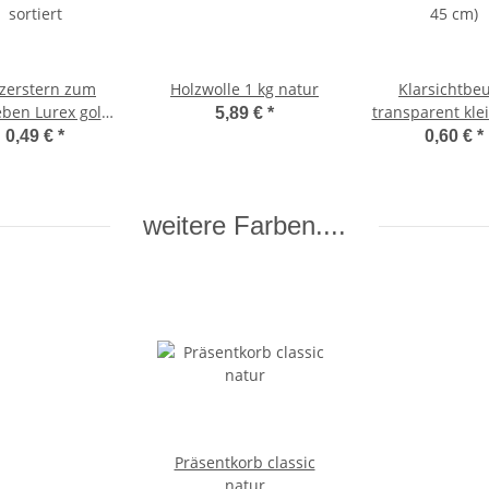
tzerstern zum
Holzwolle 1 kg natur
Klarsichtbeu
eben Lurex gold,
transparent klei
5,89 €
*
sortiert
45 cm)
0,49 €
*
0,60 €
*
weitere Farben....
Präsentkorb classic
natur