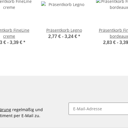
ntkorb FineLine
Präsentkorb Legno
Präsentkorb Fi
creme
bordeaux
2,77 € -
3,24 €
*
3 € -
3,39 €
*
2,83 € -
3,3
lärung
regelmäßig und
timent per E-Mail zu.
Newsletter abonnieren