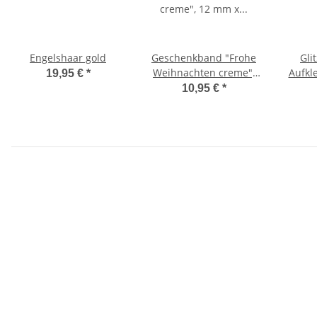
Engelshaar gold
Geschenkband "Frohe
Gli
Weihnachten creme",
Aufkl
19,95 €
*
12 mm x 20 m
10,95 €
*