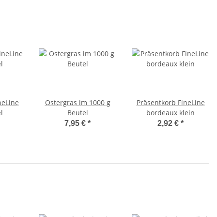
neLine
Ostergras im 1000 g
Präsentkorb FineLine
l
Beutel
bordeaux klein
7,95 €
*
2,92 €
*