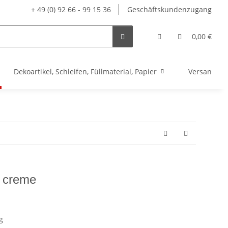
+ 49 (0) 92 66 - 99 15 36
Geschäftskundenzugang
0,00 €
Dekoartikel, Schleifen, Füllmaterial, Papier
Versandve
c creme
g