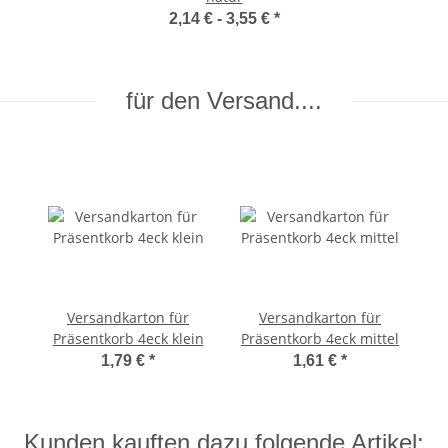
2,14 € -
3,55 €
*
für den Versand....
Versandkarton für
Versandkarton für
Präsentkorb 4eck klein
Präsentkorb 4eck mittel
1,79 €
*
1,61 €
*
Kunden kauften dazu folgende Artikel: