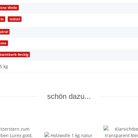
fene Welle
ein
mittel
utral
eme
äsentkorb 4eckig
5 kg
schön dazu...