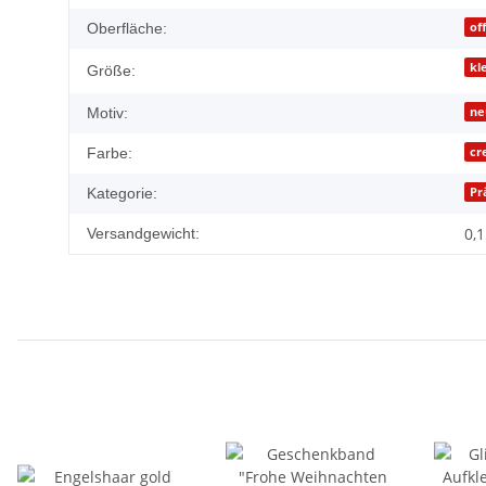
of
Oberfläche:
kl
Größe:
ne
Motiv:
cr
Farbe:
Pr
Kategorie:
0,1
Versandgewicht: