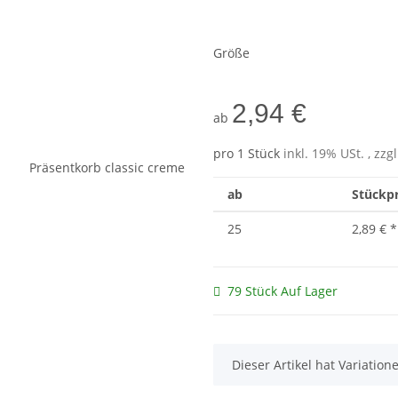
Größe
2,94 €
ab
pro 1 Stück
inkl. 19% USt. , zzg
ab
Stückpr
25
2,89 €
*
79 Stück Auf Lager
x
Dieser Artikel hat Variatio