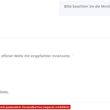
x
Bitte beachten Sie die Min
 offener Welle mit eingefärbter Innenseite. ´
 Deko.
, mit passendem Versandkarton (separat erhältlich)