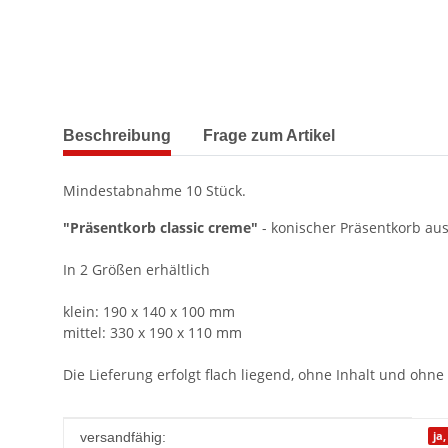
weitere Registerkarten anzeigen
Beschreibung
Frage zum Artikel
Mindestabnahme 10 Stück.
"Präsentkorb classic creme"
- konischer Präsentkorb aus
In 2 Größen erhältlich
klein: 190 x 140 x 100 mm
mittel: 330 x 190 x 110 mm
Die Lieferung erfolgt flach liegend, ohne Inhalt und ohne
Produkteigenschaft
Wert
ja
versandfähig: