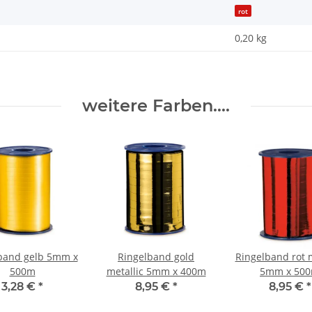
rot
0,20 kg
weitere Farben....
band gelb 5mm x
Ringelband gold
Ringelband rot m
500m
metallic 5mm x 400m
5mm x 50
3,28 €
*
8,95 €
*
8,95 €
*