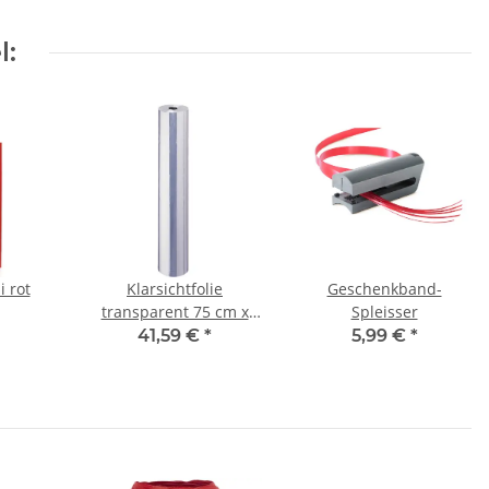
l:
i rot
Klarsichtfolie
Geschenkband-
transparent 75 cm x
Spleisser
200 m
41,59 €
*
5,99 €
*