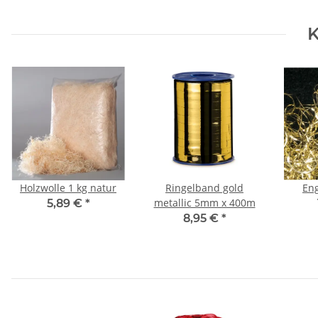
K
Holzwolle 1 kg natur
Ringelband gold
Eng
metallic 5mm x 400m
5,89 €
*
8,95 €
*