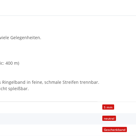
viele Gelegenheiten.
ic: 400 m)
Ringelband in feine, schmale Streifen trennbar.
icht spleißbar.
5 mm
neutral
Geschenkband