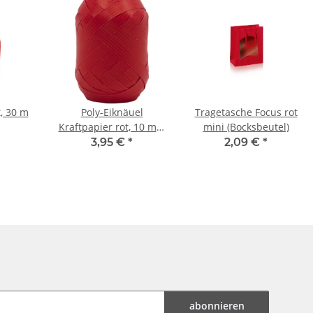
t, 30 m
Poly-Eiknäuel
Tragetasche Focus rot
Kraftpapier rot, 10 mm
mini (Bocksbeutel)
x 15m
3,95 €
*
2,09 €
*
abonnieren