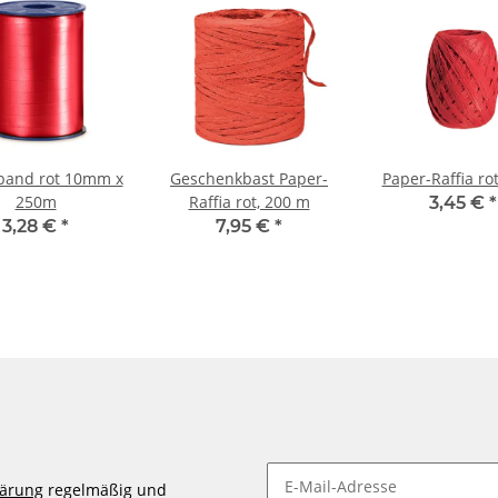
band rot 10mm x
Geschenkbast Paper-
Paper-Raffia ro
250m
Raffia rot, 200 m
3,45 €
*
3,28 €
*
7,95 €
*
lärung
regelmäßig und