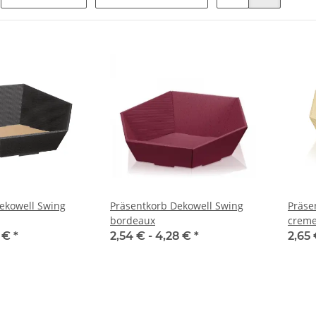
ekowell Swing
Präsentkorb Dekowell Swing
Präse
bordeaux
crem
1 €
*
2,54 € -
4,28 €
*
2,65 