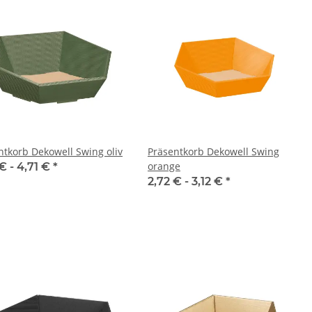
ntkorb Dekowell Swing oliv
Präsentkorb Dekowell Swing
orange
€ -
4,71 €
*
2,72 € -
3,12 €
*