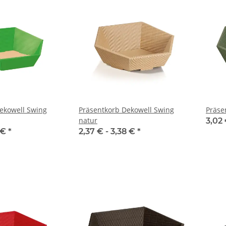
ekowell Swing
Präsentkorb Dekowell Swing
Präse
natur
3,02 
 €
*
2,37 € -
3,38 €
*