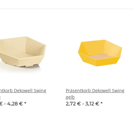
ntkorb Dekowell Swing
Präsentkorb Dekowell Swing
e
gelb
€ -
4,28 €
*
2,72 € -
3,12 €
*