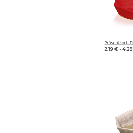
Präsentkorb D
2,19 € -
4,2