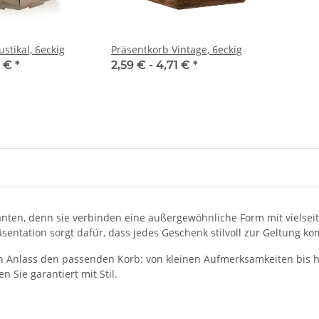
stikal, 6eckig
Präsentkorb Vintage, 6eckig
9 €
*
2,59 € -
4,71 €
*
nten, denn sie verbinden eine außergewöhnliche Form mit vielseit
entation sorgt dafür, dass jedes Geschenk stilvoll zur Geltung k
 Anlass den passenden Korb: von kleinen Aufmerksamkeiten bis hin
 Sie garantiert mit Stil.