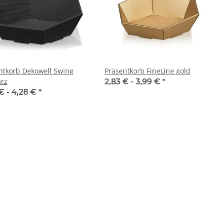
ntkorb Dekowell Swing
Präsentkorb FineLine gold
rz
2,83 € -
3,99 €
*
€ -
4,28 €
*