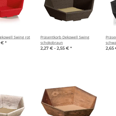
ekowell Swing rot
Präsentkorb Dekowell Swing
Präse
schokobraun
schwa
8 €
*
2,27 € -
2,55 €
*
2,65 