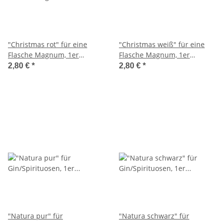
"Christmas rot" für eine
"Christmas weiß" für eine
Flasche Magnum, 1er
Flasche Magnum, 1er
Faltschachtel
Faltschachtel
2,80 €
*
2,80 €
*
"Natura pur" für
"Natura schwarz" für