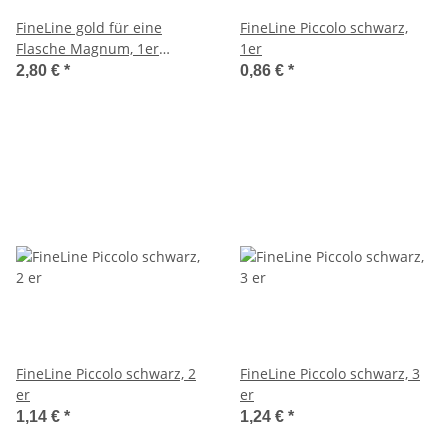
FineLine gold für eine
FineLine Piccolo schwarz,
Flasche Magnum, 1er
1er
Faltschachtel
2,80 €
*
0,86 €
*
FineLine Piccolo schwarz, 2
FineLine Piccolo schwarz, 3
er
er
1,14 €
*
1,24 €
*