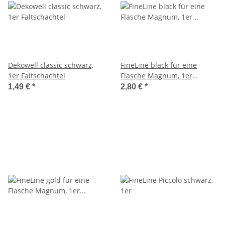
Dekowell classic schwarz,
FineLine black für eine
1er Faltschachtel
Flasche Magnum, 1er
Faltschachtel
1,49 €
*
2,80 €
*