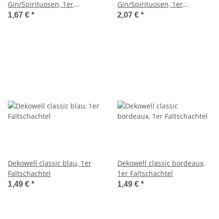
Gin/Spirituosen, 1er
Gin/Spirituosen, 1er
Faltschachtel
Faltschachtel
1,67 €
*
2,07 €
*
Dekowell classic blau, 1er
Dekowell classic bordeaux,
Faltschachtel
1er Faltschachtel
1,49 €
*
1,49 €
*