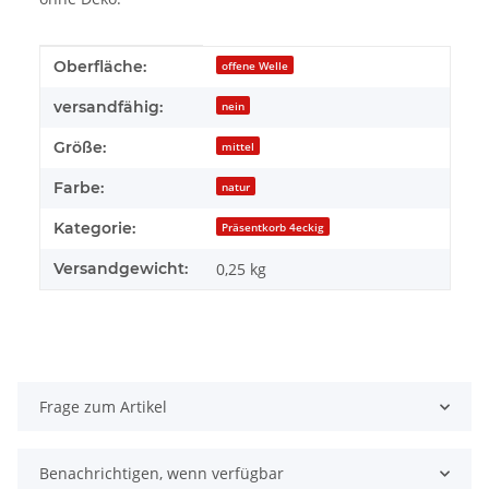
Produkteigenschaft
Wert
Oberfläche:
offene Welle
versandfähig:
nein
Größe:
mittel
Farbe:
natur
Kategorie:
Präsentkorb 4eckig
Versandgewicht:
0,25 kg
Frage zum Artikel
Benachrichtigen, wenn verfügbar