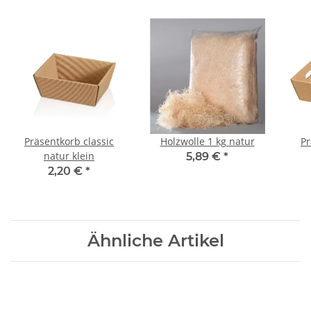
Präsentkorb classic
Holzwolle 1 kg natur
Pr
natur klein
5,89 €
*
2,20 €
*
Ähnliche Artikel