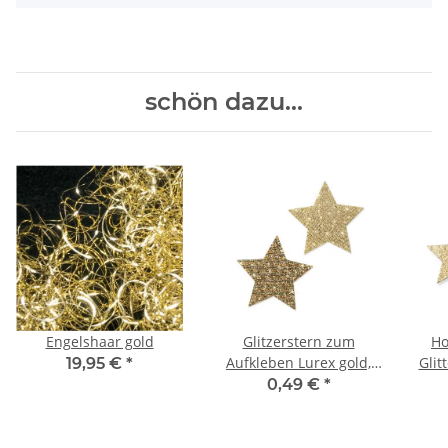
schön dazu...
Engelshaar gold
Glitzerstern zum
Ho
Aufkleben Lurex gold,
Glit
19,95 €
*
sortiert
0,49 €
*