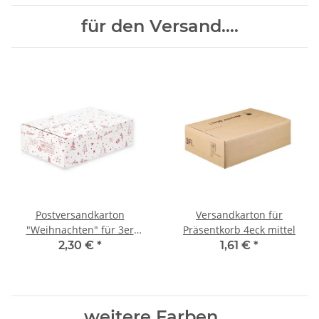
für den Versand....
Postversandkarton
Versandkarton für
"Weihnachten" für 3er
Präsentkorb 4eck mittel
Präsentkartons
2,30 €
*
1,61 €
*
weitere Farben....