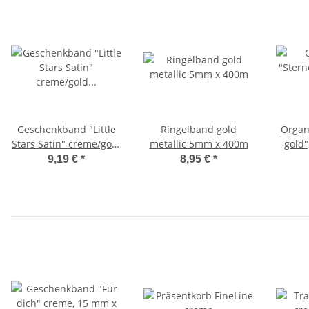
Geschenkband "Little
Ringelband gold
Organ
Stars Satin" creme/gold
metallic 5mm x 400m
gold"
10mm x 25m
9,19 €
*
8,95 €
*