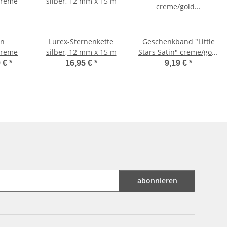
en
Lurex-Sternenkette
Geschenkband "Little
creme
silber, 12 mm x 15 m
Stars Satin" creme/gold
10mm x 25m
9 €
*
16,95 €
*
9,19 €
*
abonnieren