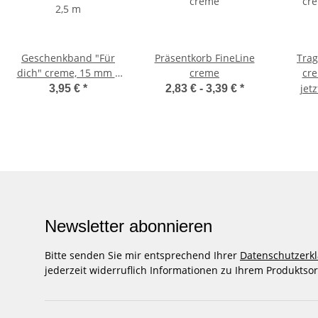
Geschenkband "Für
Präsentkorb FineLine
Trag
dich" creme, 15 mm x
creme
cre
2,5 m
jet
3,95 €
*
2,83 € -
3,39 €
*
Newsletter abonnieren
Bitte senden Sie mir entsprechend Ihrer
Datenschutzerk
jederzeit widerruflich Informationen zu Ihrem Produktsor