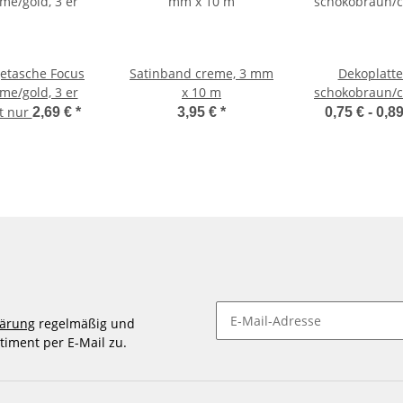
etasche Focus
Satinband creme, 3 mm
Dekoplatt
me/gold, 3 er
x 10 m
schokobraun/
zt nur
2,69 €
*
3,95 €
*
0,75 € -
0,8
lärung
regelmäßig und
timent per E-Mail zu.
Newsletter abonnieren