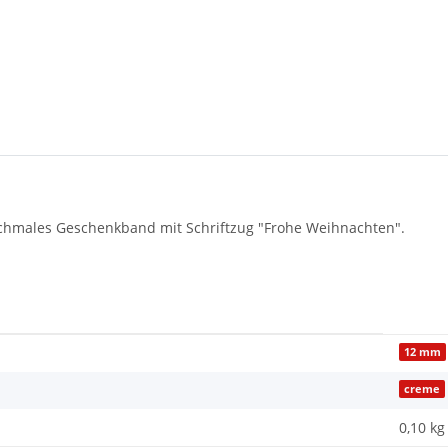
chmales Geschenkband mit Schriftzug "Frohe Weihnachten".
12 mm
creme
0,10 kg