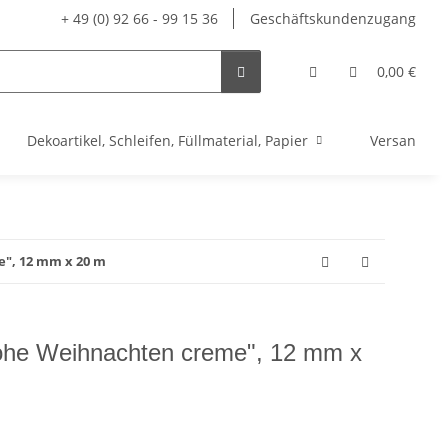
+ 49 (0) 92 66 - 99 15 36
Geschäftskundenzugang
0,00 €
Dekoartikel, Schleifen, Füllmaterial, Papier
Versandve
", 12 mm x 20 m
he Weihnachten creme", 12 mm x