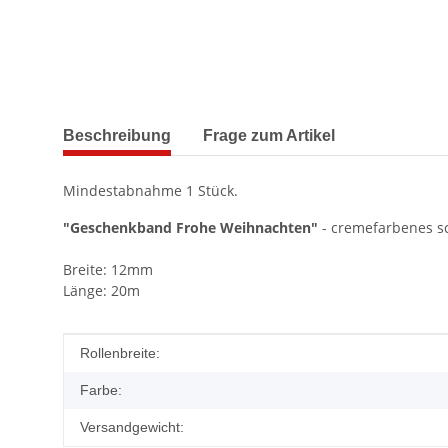
weitere Registerkarten anzeigen
Beschreibung
Frage zum Artikel
Mindestabnahme 1 Stück.
"Geschenkband Frohe Weihnachten"
- cremefarbenes s
Breite: 12mm
Länge: 20m
Produkteigenschaft
Wert
Rollenbreite:
Farbe:
Versandgewicht: