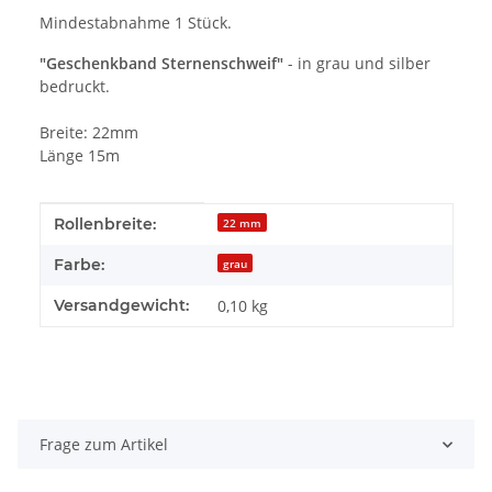
Mindestabnahme 1 Stück.
"Geschenkband Sternenschweif"
- in grau und silber
bedruckt.
Breite: 22mm
Länge 15m
Produkteigenschaft
Wert
Rollenbreite:
22 mm
Farbe:
grau
Versandgewicht:
0,10 kg
Frage zum Artikel