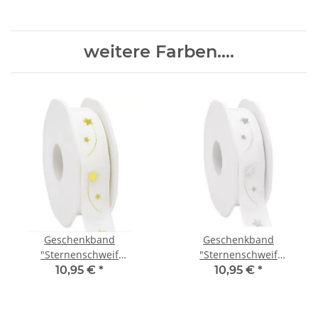
weitere Farben....
Geschenkband
Geschenkband
"Sternenschweif
"Sternenschweif
creme/gold", 22 mm x 15 m
weiß/silber", 22 mm x 15 m
10,95 €
*
10,95 €
*