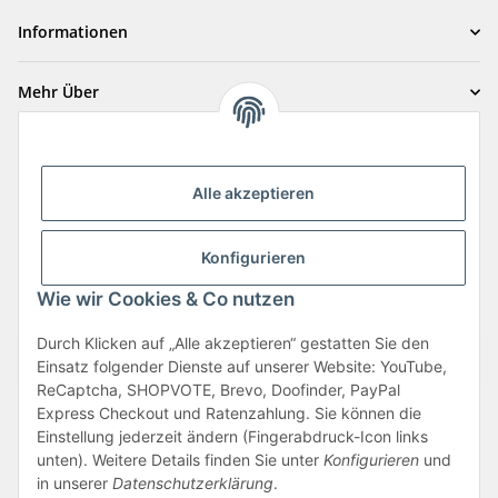
Informationen
Mehr Über
Zahlungsarten
Alle akzeptieren
Konfigurieren
Wie wir Cookies & Co nutzen
Durch Klicken auf „Alle akzeptieren“ gestatten Sie den
Vertrag widerrufen
Einsatz folgender Dienste auf unserer Website: YouTube,
ReCaptcha, SHOPVOTE, Brevo, Doofinder, PayPal
Express Checkout und Ratenzahlung. Sie können die
Einstellung jederzeit ändern (Fingerabdruck-Icon links
unten). Weitere Details finden Sie unter
Konfigurieren
und
in unserer
Datenschutzerklärung
.
* Alle Preise pro Stück & inkl. gesetzlicher USt., zzgl. Versand