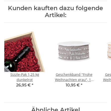
Kunden kauften dazu folgende
Artikel:
Sizzle-Pak 1,25 kg
Geschenkband "Frohe
Ges
dunkelrot
Weihnachten grau", 12
Weih
mm x 20 m
26,95 €
*
10,95 €
*
Ähnliche Artikel