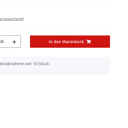
nd abweichend)
ck
In den Warenkorb
destabnahme von 10 Stück.