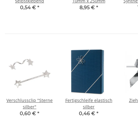
selbstklebend
10mm x 250mm
Synthet
0,54 €
*
8,95 €
*
Verschlussclip "Sterne
Fertigschleife elastisch
Zieh
silber"
silber
0,60 €
*
0,46 €
*