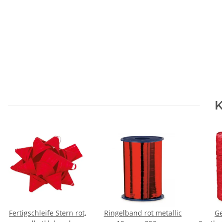
K
Fertigschleife Stern rot,
Ringelband rot metallic
G