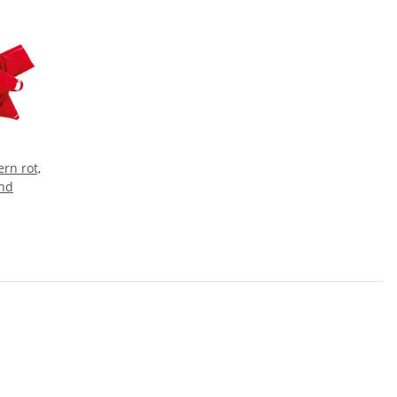
ern rot,
end