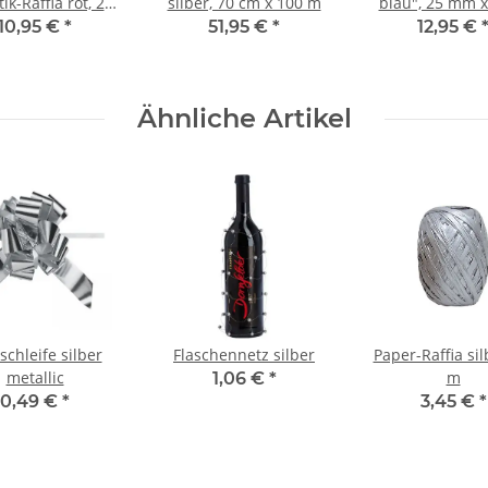
ik-Raffia rot, 200
silber, 70 cm x 100 m
blau", 25 mm 
m
10,95 €
*
51,95 €
*
12,95 €
Ähnliche Artikel
schleife silber
Flaschennetz silber
Paper-Raffia sil
metallic
m
1,06 €
*
0,49 €
*
3,45 €
*