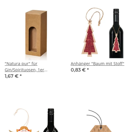
"Natura pur" für
Anhänger "Baum mit Stoff"
Gin/Spirituosen, 1er
0,83 €
*
Faltschachtel
1,67 €
*