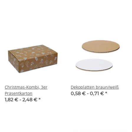
Christmas-Kombi, 3er
Dekoplatten braun/weiß
Präsentkarton
0,58 € -
0,71 €
*
1,82 € -
2,48 €
*