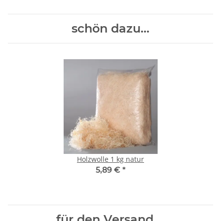
schön dazu...
Holzwolle 1 kg natur
5,89 €
*
für den Versand....