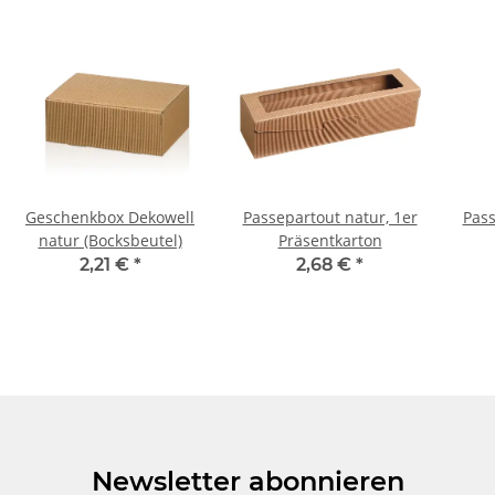
Geschenkbox Dekowell
Passepartout natur, 1er
Pass
natur (Bocksbeutel)
Präsentkarton
2,21 €
*
2,68 €
*
Newsletter abonnieren