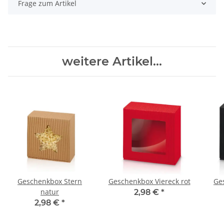
Frage zum Artikel
weitere Artikel...
Geschenkbox Stern
Geschenkbox Viereck rot
Ge
natur
2,98 €
*
2,98 €
*