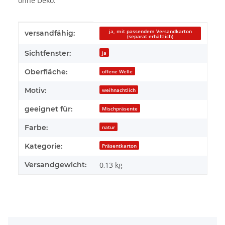
ohne Deko.
Produkteigenschaft
Wert
ja, mit passendem Versandkarton
versandfähig:
(separat erhältlich)
Sichtfenster:
ja
Oberfläche:
offene Welle
Motiv:
weihnachtlich
geeignet für:
Mischpräsente
Farbe:
natur
Kategorie:
Präsentkarton
Versandgewicht:
0,13 kg