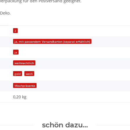
Verpackung für den Postversand geeignet.
 Deko.
2
ja, mit passendem Versandkarton (separat erhältlich)
ja
weihnachtlich
gold
weiß
Mischpräsente
0,20 kg
schön dazu...