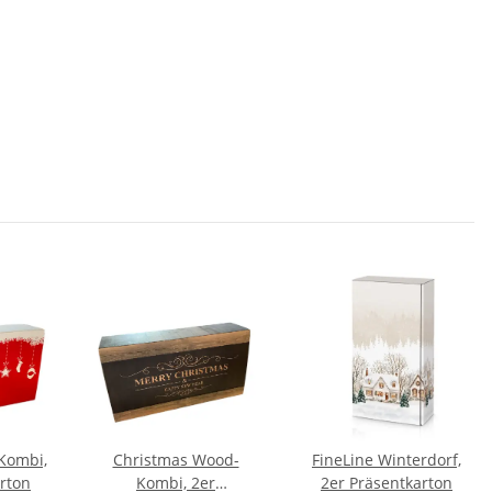
Kombi,
Christmas Wood-
FineLine Winterdorf,
rton
Kombi, 2er
2er Präsentkarton