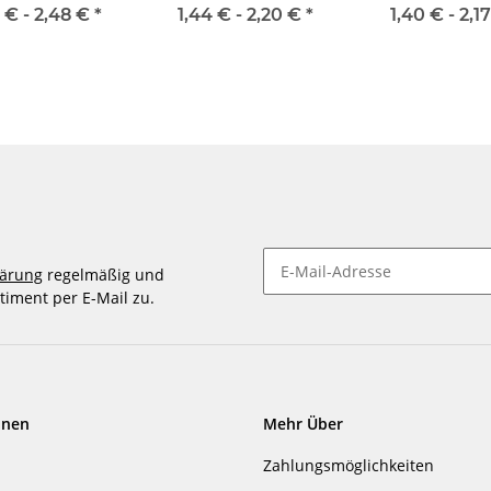
2 € -
2,48 €
*
1,44 € -
2,20 €
*
1,40 € -
2,1
lärung
regelmäßig und
timent per E-Mail zu.
Newsletter abonnieren
onen
Mehr Über
Zahlungsmöglichkeiten