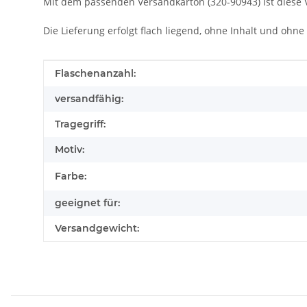
Mit dem passenden Versandkarton (320-90943) ist diese 
Die Lieferung erfolgt flach liegend, ohne Inhalt und ohne
Produkteigenschaft
Wert
Flaschenanzahl:
versandfähig:
Tragegriff:
Motiv:
Farbe:
geeignet für:
Versandgewicht: