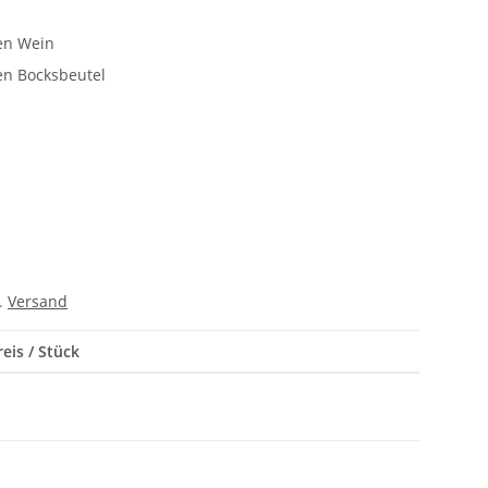
hen Wein
hen Bocksbeutel
l.
Versand
eis / Stück
*