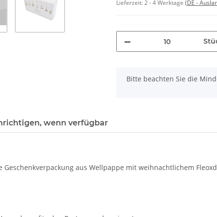
Lieferzeit:
2 - 4 Werktage
(DE - Ausla
Stü
x
Bitte beachten Sie die Min
richtigen, wenn verfügbar
re Geschenkverpackung aus Wellpappe mit weihnachtlichem Fleoxdruc