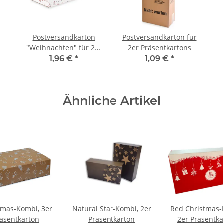
Postversandkarton
Postversandkarton für
"Weihnachten" für 2er
2er Präsentkartons
Präsentkartons
1,96 €
*
1,09 €
*
Ähnliche Artikel
tmas-Kombi, 3er
Natural Star-Kombi, 2er
Red Christmas-
äsentkarton
Präsentkarton
2er Präsentka