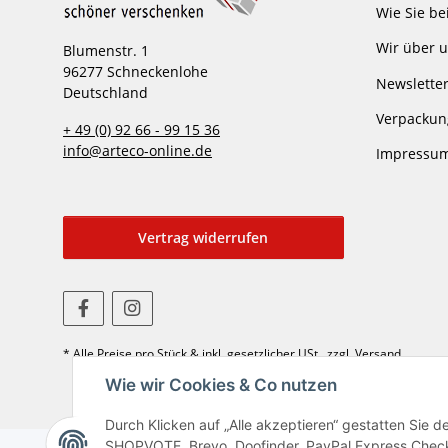
Wie Sie be
Wir über 
Blumenstr. 1
96277 Schneckenlohe
Newslette
Deutschland
Verpackun
+ 49 (0) 92 66 - 99 15 36
info@arteco-online.de
Impressu
Vertrag widerrufen
* Alle Preise pro Stück & inkl. gesetzlicher USt., zzgl. Versand
Wie wir Cookies & Co nutzen
Durch Klicken auf „Alle akzeptieren“ gestatten Sie 
SHOPVOTE, Brevo, Doofinder, PayPal Express Checko