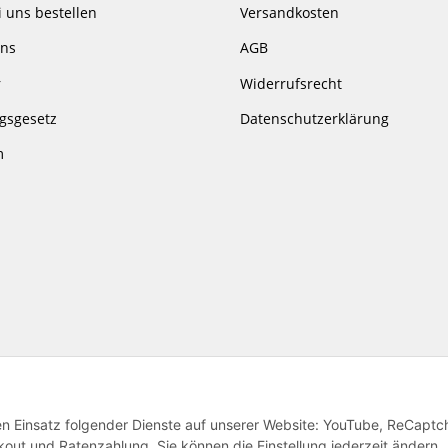
i uns bestellen
Versandkosten
uns
AGB
r
Widerrufsrecht
gsgesetz
Datenschutzerklärung
m
© ARTeco online
den Einsatz folgender Dienste auf unserer Website: YouTube, ReCaptc
ut und Ratenzahlung. Sie können die Einstellung jederzeit ändern