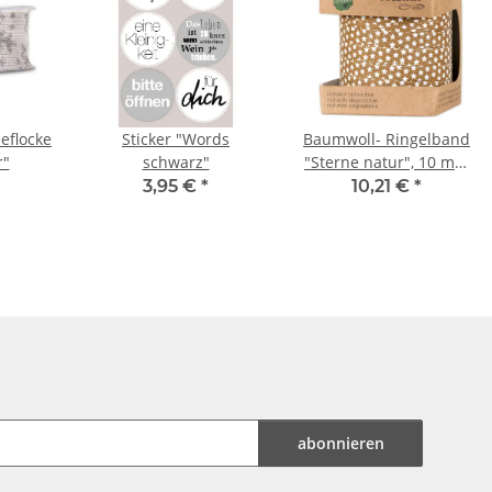
eflocke
Sticker "Words
Baumwoll- Ringelband
r"
schwarz"
"Sterne natur", 10 mm
x 100 m
3,95 €
*
10,21 €
*
abonnieren