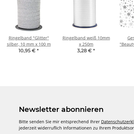
Ringelband "Glitter"
Ringelband weiß 10mm
Ge
silber, 10 mm x 100 m
x 250m
"Beauty
7
10,95 €
*
3,28 €
*
Newsletter abonnieren
Bitte senden Sie mir entsprechend Ihrer
Datenschutzerk
jederzeit widerruflich Informationen zu Ihrem Produktsor