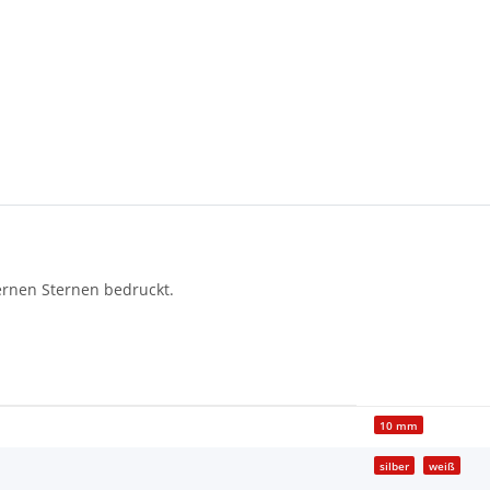
ernen Sternen bedruckt.
10 mm
silber
weiß