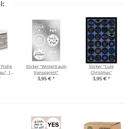
l:
"Frohe
Sticker "Wintertraum
Sticker "Cute
au", 12
transparent"
Christmas"
m
*
3,95 €
*
3,95 €
*