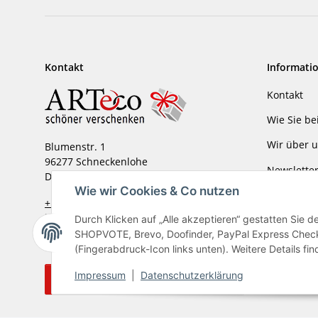
Kontakt
Informati
Kontakt
Wie Sie be
Wir über 
Blumenstr. 1
96277 Schneckenlohe
Newslette
Deutschland
Wie wir Cookies & Co nutzen
Verpackun
+ 49 (0) 92 66 - 99 15 36
info@arteco-online.de
Durch Klicken auf „Alle akzeptieren“ gestatten Sie 
Impressu
SHOPVOTE, Brevo, Doofinder, PayPal Express Checko
(Fingerabdruck-Icon links unten). Weitere Details fi
Impressum
|
Datenschutzerklärung
Vertrag widerrufen