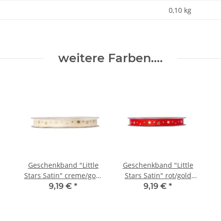
0,10 kg
weitere Farben....
Geschenkband "Little
Geschenkband "Little
Stars Satin" creme/gold
Stars Satin" rot/gold
10mm x 25m
10mm x 25m
9,19 €
*
9,19 €
*