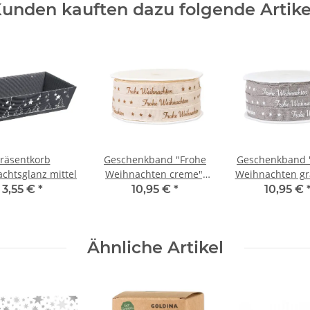
unden kauften dazu folgende Artike
räsentkorb
Geschenkband "Frohe
Geschenkband 
chtsglanz mittel
Weihnachten creme",
Weihnachten gr
12 mm x 20 m
mm x 20 
3,55 €
*
10,95 €
*
10,95 €
Ähnliche Artikel