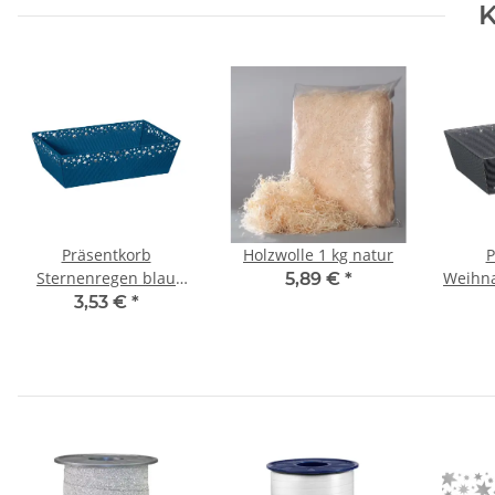
K
Präsentkorb
Holzwolle 1 kg natur
P
Sternenregen blau
Weihna
5,89 €
*
mittel
3,53 €
*