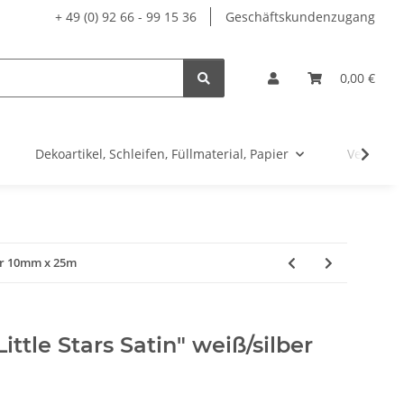
+ 49 (0) 92 66 - 99 15 36
Geschäftskundenzugang
0,00 €
Dekoartikel, Schleifen, Füllmaterial, Papier
Versand
ber 10mm x 25m
ttle Stars Satin" weiß/silber