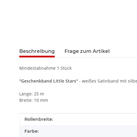
Beschreibung
Frage zum Artikel
Mindestabnahme 1 Stück
"Geschenkband Little Stars"
- weißes Satinband mit silb
Länge: 25 m
Breite: 10 mm
Produkteigenschaft
Wert
Rollenbreite:
Farbe: