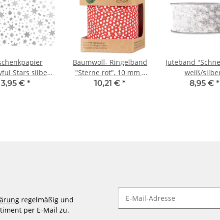
schenkpapier
Baumwoll- Ringelband
Juteband "Schne
ful Stars silber "
"Sterne rot", 10 mm x
weiß/silbe
0 cm x 1,5 m
100 m
3,95 €
*
10,21 €
*
8,95 €
*
lärung
regelmäßig und
timent per E-Mail zu.
Newsletter abonnieren