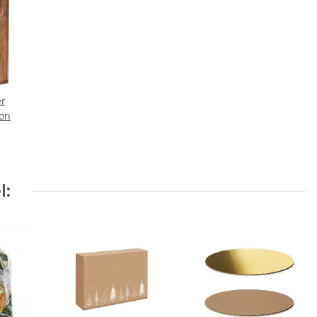
er
ton
l: