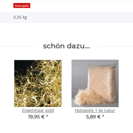
Holzoptik
0,35 kg
schön dazu...
Engelshaar gold
Holzwolle 1 kg natur
19,95 €
*
5,89 €
*