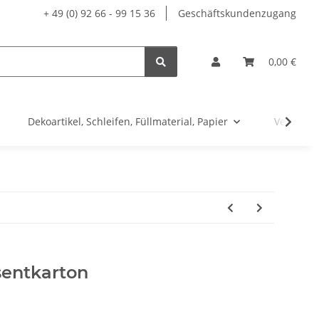
+ 49 (0) 92 66 - 99 15 36
Geschäftskundenzugang
0,00 €
Dekoartikel, Schleifen, Füllmaterial, Papier
Versand
sentkarton