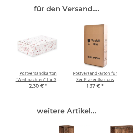
für den Versand....
Postversandkarton
Postversandkarton für
"Weihnachten" für 3er
3er Präsentkartons
Präsentkartons
2,30 €
*
1,37 €
*
weitere Artikel...