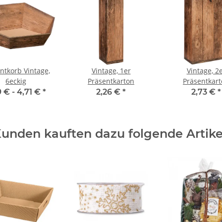
ntkorb Vintage,
Vintage, 1er
Vintage, 2
6eckig
Präsentkarton
Präsentkar
9 € -
4,71 €
*
2,26 €
*
2,73 €
*
unden kauften dazu folgende Artike