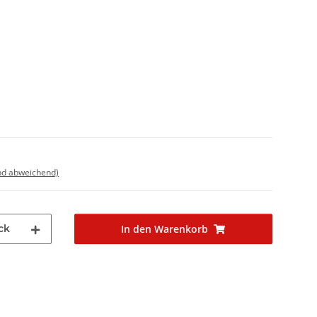
nd abweichend)
ck
In den Warenkorb