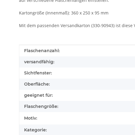
auf verschiedene Flaschenlängen einstellen.
Kartongröße (Innenmaß): 360 x 250 x 95 mm
Mit dem passenden Versandkarton (330-90943) ist diese 
Produkteigenschaft
Wert
Flaschenanzahl:
versandfähig:
Sichtfenster:
Oberfläche:
geeignet für:
Flaschengröße:
Motiv:
Kategorie: