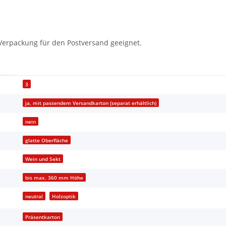
Verpackung für den Postversand geeignet.
3
ja, mit passendem Versandkarton (separat erhältlich)
nein
glatte Oberfläche
Wein und Sekt
bis max. 360 mm Höhe
neutral
Holzoptik
Präsentkarton