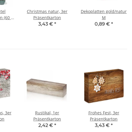
tel
Christmas natur, 3er
Dekoplatten gold/natur
n (60 x
Präsentkarton
M
3,43 €
*
0,89 €
*
s, 3er
Rustikal, 1er
Frohes Fest, 3er
ton
Präsentkarton
Präsentkarton
2,42 €
*
3,43 €
*