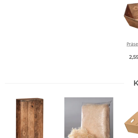
Präse
2,5
K