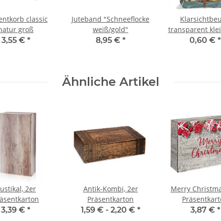
entkorb classic
Juteband "Schneeflocke
Klarsichtbeu
natur groß
weiß/gold"
transparent klei
45 cm)
3,55 €
*
8,95 €
*
0,60 €
*
Ähnliche Artikel
ustikal, 2er
Antik-Kombi, 2er
Merry Christma
äsentkarton
Präsentkarton
Präsentkar
3,39 €
*
1,59 € -
2,20 €
*
3,87 €
*