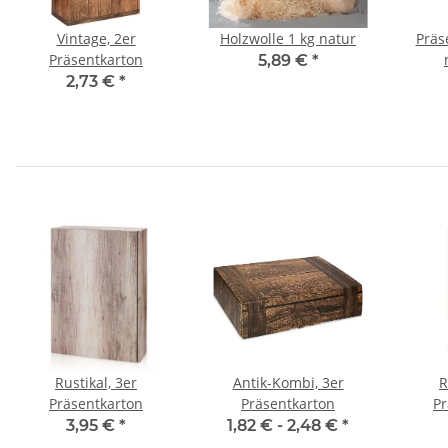
Vintage, 2er
Holzwolle 1 kg natur
Präs
Präsentkarton
5,89 €
*
2,73 €
*
Rustikal, 3er
Antik-Kombi, 3er
R
Präsentkarton
Präsentkarton
Pr
3,95 €
*
1,82 € -
2,48 €
*