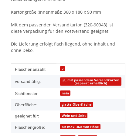
Kartongröße (Innenmaß): 360 x 180 x 90 mm
Mit dem passenden Versandkarton (320-90943) ist
diese Verpackung für den Postversand geeignet.
Die Lieferung erfolgt flach liegend, ohne Inhalt und
ohne Deko.
Produkteigenschaft
Wert
2
Flaschenanzahl:
ja, mit passendem Versandkarton
versandfähig:
(separat erhältlich)
nein
Sichtfenster:
glatte Oberfläche
Oberfläche:
Wein und Sekt
geeignet für:
bis max. 360 mm Höhe
Flaschengröße: