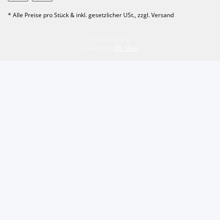
* Alle Preise pro Stück & inkl. gesetzlicher USt., zzgl. Versand
© ARTeco online
Powered by
JTL-Shop