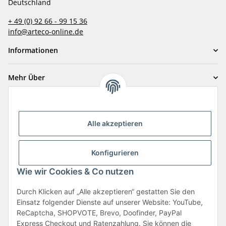
Deutschland
+ 49 (0) 92 66 - 99 15 36
info@arteco-online.de
Informationen
Mehr Über
Zahlungsarten
Alle akzeptieren
Konfigurieren
Wie wir Cookies & Co nutzen
Durch Klicken auf „Alle akzeptieren“ gestatten Sie den
Vertrag widerrufen
Einsatz folgender Dienste auf unserer Website: YouTube,
ReCaptcha, SHOPVOTE, Brevo, Doofinder, PayPal
Express Checkout und Ratenzahlung. Sie können die