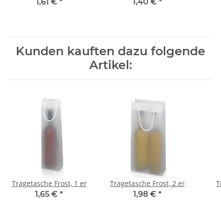
1,61 €
*
1,40 €
*
Kunden kauften dazu folgende
Artikel:
Tragetasche Frost, 1 er
Tragetasche Frost, 2 er
T
1,65 €
*
1,98 €
*