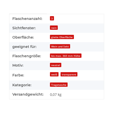
Produkteigenschaft
Wert
Flaschenanzahl:
3
Sichtfenster:
nein
Oberfläche:
glatte Oberfläche
geeignet für:
Wein und Sekt
Flaschengröße:
bis max. 360 mm Höhe
Motiv:
neutral
weiß
transparent
Farbe:
Kategorie:
Tragetasche
Versandgewicht:
0,07 kg