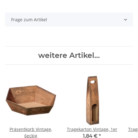
Frage zum Artikel
weitere Artikel...
Präsentkorb Vintage,
Tragekarton Vintage, 1er
Trag
6eckig
1,84 €
*