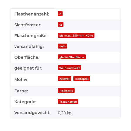
Produkteigenschaft
Wert
Flaschenanzahl:
2
Sichtfenster:
ja
Flaschengröße:
bis max. 380 mm Höhe
versandfähig:
nein
Oberfläche:
glatte Oberfläche
geeignet für:
Wein und Sekt
neutral
Holzoptik
Motiv:
Farbe:
Holzoptik
Kategorie:
Tragekarton
Versandgewicht:
0,20 kg