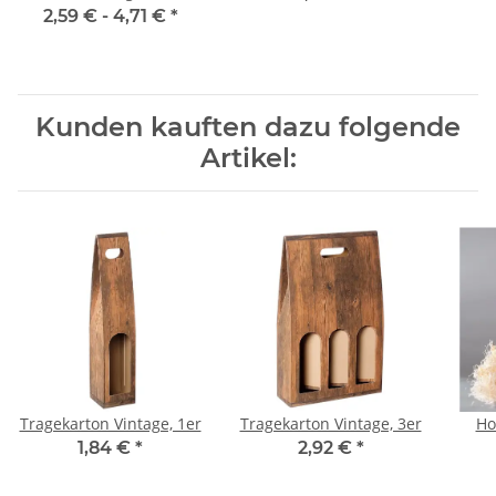
2,59 € -
4,71 €
*
Kunden kauften dazu folgende
Artikel:
Tragekarton Vintage, 1er
Tragekarton Vintage, 3er
Ho
1,84 €
*
2,92 €
*