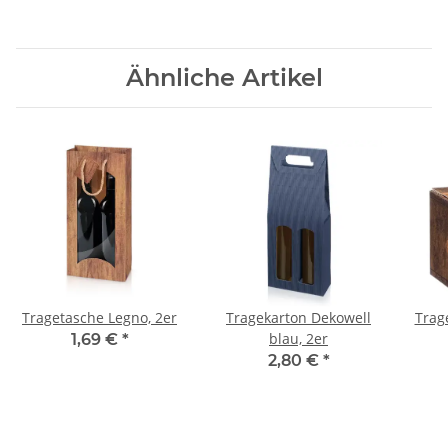
Ähnliche Artikel
Tragetasche Legno, 2er
Tragekarton Dekowell
Trag
blau, 2er
1,69 €
*
2,80 €
*