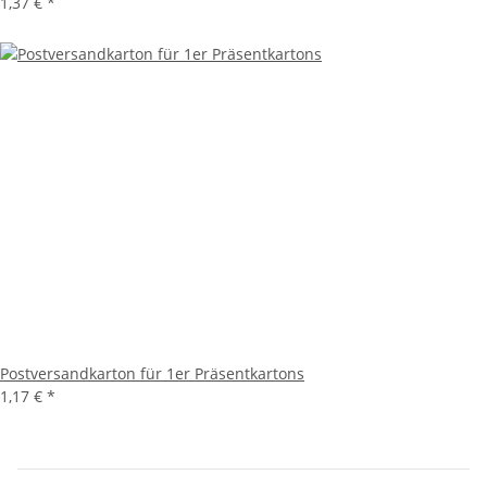
1,37 €
*
Postversandkarton für 1er Präsentkartons
1,17 €
*