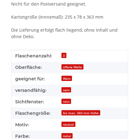
Nicht für den Postversand geeignet.
Kartongröße (Innnemaß): 235 x 78 x 363 mm
Die Lieferung erfolgt flach liegend, ohne Inhalt und
ohne Deko.
Produkteigenschaft
Wert
Flaschenanzahl:
3
Oberfläche:
offene Welle
geeignet für:
Wein
versandfähig:
nein
Sichtfenster:
nein
Flaschengröße:
bis max. 360 mm Höhe
Motiv:
neutral
Farbe:
natur