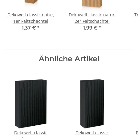
Dekowell classic natur,
Dekowell classic natur,
T
1er Faltschachtel
2er Faltschachtel
1,37 €
*
1,99 €
*
Ähnliche Artikel
Dekowell classic
Dekowell classic
P