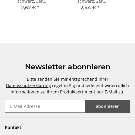
schwarz, 3er
schwarz, 2er
Faltschachtel
Faltschachtel
2,62 €
*
2,44 €
*
Newsletter abonnieren
Bitte senden Sie mir entsprechend Ihrer
Datenschutzerklärung
regelmäßig und jederzeit widerruflich
Informationen zu Ihrem Produktsortiment per E-Mail zu.
abonnieren
Newsletter abonnieren
Kontakt