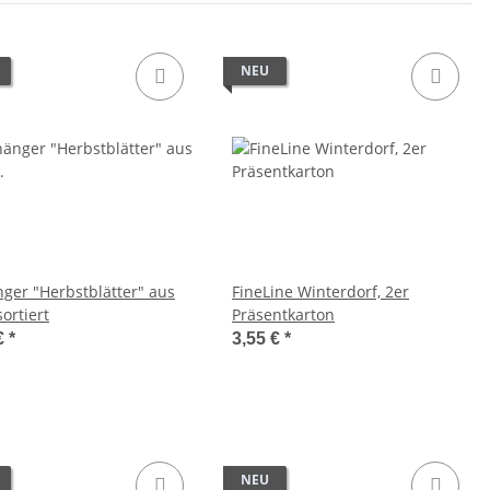
NEU
ger "Herbstblätter" aus
FineLine Winterdorf, 2er
sortiert
Präsentkarton
€
*
3,55 €
*
NEU