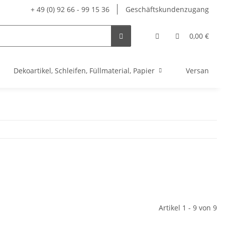
+ 49 (0) 92 66 - 99 15 36
Geschäftskundenzugang
0,00 €
Dekoartikel, Schleifen, Füllmaterial, Papier
Versandve
Artikel 1 - 9 von 9