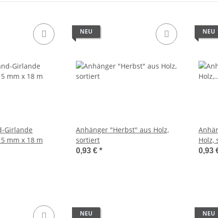
NEU
NEU
-Girlande
Anhänger "Herbst" aus Holz,
Anhän
 15 mm x 18 m
sortiert
Holz, 
0,93 €
*
0,93 
NEU
NEU