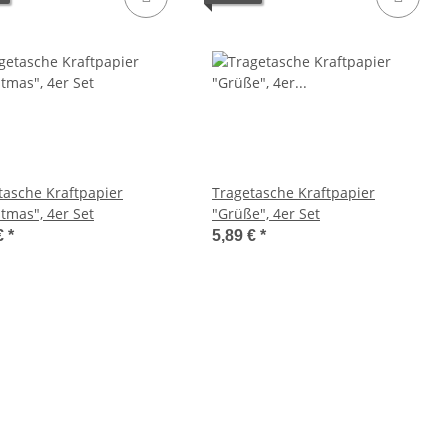
tasche Kraftpapier
Tragetasche Kraftpapier
stmas", 4er Set
"Grüße", 4er Set
€
*
5,89 €
*