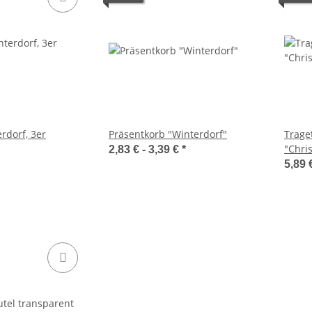
rdorf, 3er
Präsentkorb "Winterdorf"
Trage
"Chri
2,83 € -
3,39 €
*
5,89 