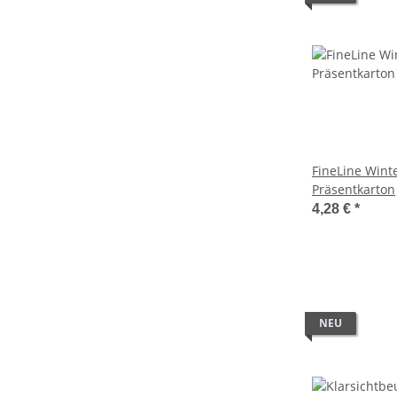
FineLine Winte
Präsentkarton
4,28 €
*
NEU