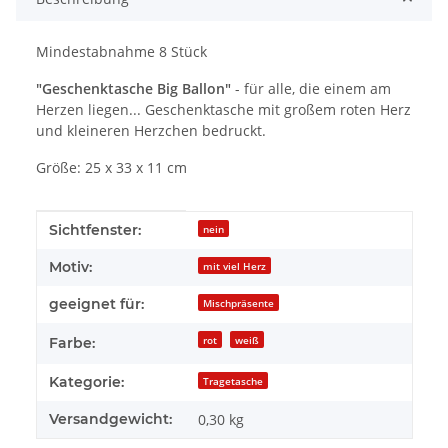
Mindestabnahme 8 Stück
"Geschenktasche Big Ballon"
- für alle, die einem am
Herzen liegen... Geschenktasche mit großem roten Herz
und kleineren Herzchen bedruckt.
Größe: 25 x 33 x 11 cm
Produkteigenschaft
Wert
Sichtfenster:
nein
Motiv:
mit viel Herz
geeignet für:
Mischpräsente
rot
weiß
Farbe:
Kategorie:
Tragetasche
Versandgewicht:
0,30 kg