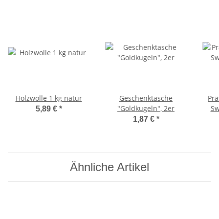
Holzwolle 1 kg natur
Geschenktasche
Prä
"Goldkugeln", 2er
Sw
5,89 €
*
1,87 €
*
Ähnliche Artikel