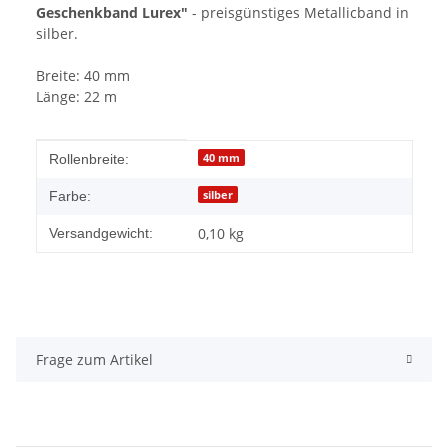
Geschenkband Lurex"
- preisgünstiges Metallicband in
silber.
Breite: 40 mm
Länge: 22 m
Produkteigenschaft
Wert
40 mm
Rollenbreite:
silber
Farbe:
0,10 kg
Versandgewicht:
Frage zum Artikel