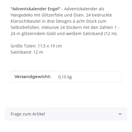
"Adventskalender Engel" -
Adventskalender als
Hängedeko mit Glitzerfolie und Ösen. 24 bedruckte
Klarsichtbeutel in drei Designs á acht Stück zum
Selbstbefüllen. Inklusive 24 Stickern mit den Zahlen 1 -
24 in glitzerndem Gold und weißem Satinband (12 m).
Größe Tüten: 11,5 x 19 cm
Satinband: 12 m
Produkteigenschaft
Wert
Versandgewicht:
0,10 kg
Frage zum Artikel