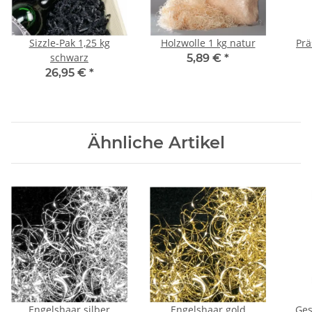
Sizzle-Pak 1,25 kg
Holzwolle 1 kg natur
Prä
schwarz
5,89 €
*
26,95 €
*
Ähnliche Artikel
Engelshaar silber
Engelshaar gold
Ges