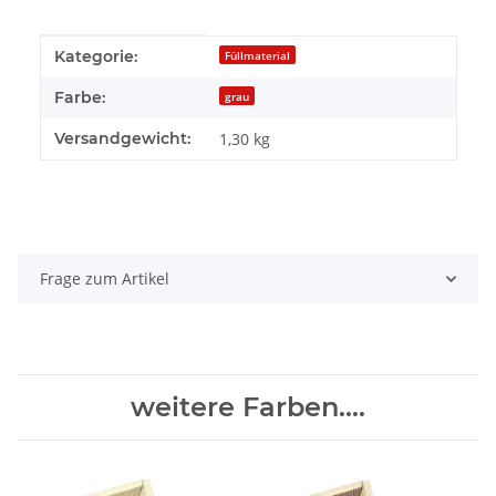
Produkteigenschaft
Wert
Kategorie:
Füllmaterial
Farbe:
grau
Versandgewicht:
1,30 kg
Frage zum Artikel
weitere Farben....